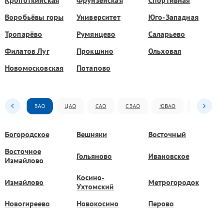
Кропоткинская
Фрунзенская
Спортивная
Воробьёвы горы
Университет
Юго-Западная
Тропарёво
Румянцево
Саларьево
Филатов Луг
Прокшино
Ольховая
Новомосковская
Потапово
ВАО
ЦАО
САО
СВАО
ЮВАО
ЮАО
Богородское
Вешняки
Восточный
Восточное
Гольяново
Ивановское
Измайлово
Косино-
Измайлово
Метрогородок
Ухтомский
Новогиреево
Новокосино
Перово