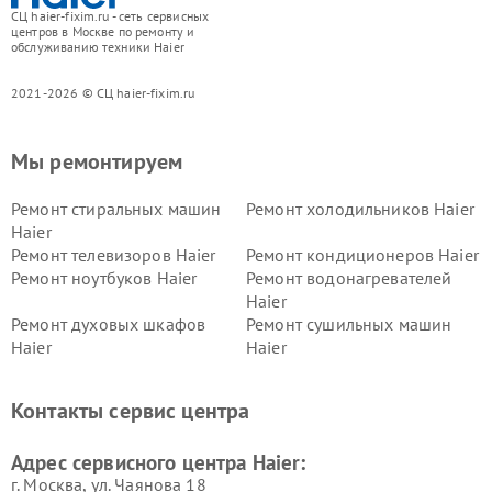
СЦ haier-fixim.ru - сеть сервисных
центров в Москве по ремонту и
обслуживанию техники Haier
2021-2026 © СЦ haier-fixim.ru
Мы ремонтируем
Ремонт стиральных машин
Ремонт холодильников Haier
Haier
Ремонт телевизоров Haier
Ремонт кондиционеров Haier
Ремонт ноутбуков Haier
Ремонт водонагревателей
Haier
Ремонт духовых шкафов
Ремонт сушильных машин
Haier
Haier
Ремонт варочных панелей
Ремонт морозильных камер
Haier
Haier
Контакты сервис центра
Ремонт роботов-пылесосов
Ремонт посудомоечных
Haier
машин Haier
Адрес сервисного центра Haier:
г. Москва, ул. Чаянова 18