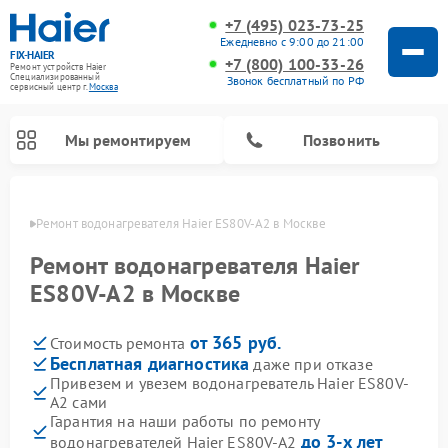
+7 (495) 023-73-25
Ежедневно с 9:00 до 21:00
FIX-HAIER
+7 (800) 100-33-26
Ремонт устройств Haier
Специализированный
Звонок бесплатный по РФ
cервисный центр г.
Москва
Мы ремонтируем
Позвонить
оскве
Ремонт водонагревателя Haier ES80V-A2 в Москве
Ремонт водонагревателя Haier
ES80V-A2 в Москве
от 365 руб.
Стоимость ремонта
Бесплатная диагностика
даже при отказе
Привезем и увезем водонагреватель Haier ES80V-
A2 сами
Ремонт стиральных машин Haier
Ремонт сушильных машин Haier
Ремонт морозильных камер Haier
Ремонт посудомоечных машин Haier
Ремонт варочных панелей Haier
Ремонт роботов-пылесосов Haier
Ремонт микроволновых печей Haier
Ремонт сушильных автоматов Haier
Гарантия на наши работы по ремонту
до 3-х лет
водонагревателей Haier ES80V-A2