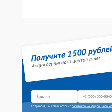
Получите 1500 рубле
Акция сервисного центра Haier
Отправляя, Вы соглашаетесь с
политикой конфиденциально