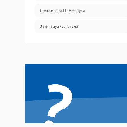
Подсветка и LED-модули
Звук и аудиосистема
Сигнал и приём каналов
Разъёмы и интерфейсы
?
Механические повреждения
Программное обеспечение
Корпус и механика
Пульт и управление