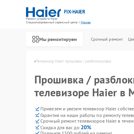
FIX-HAIER
Ремонт устройств Haier
Специализированный cервисный центр г.
Москва
Мы ремонтируем
Срочный ремонт
Це
оров Haier в Москве
Телевизор Haier прошивка / разблокировка
Прошивка / разблок
телевизоре Haier в 
Привезем и увезем телевизор Haier собств
Гарантия на наши работы по ремонту телев
Срочный ремонт телевизоров Haier в течен
20%
Скидка для вас до
Получите 1500 рублей на ремонт
Ремонт стиральных машин Haier
Ремонт водонагревателей Haier
Ремонт духовых шкафов Haier
Ремонт сушильных машин Haier
Ремонт варочных панелей Haier
Ремонт морозильных камер Haier
Ремонт роботов-пылесосов Haier
Ремонт посудомоечных машин Haier
Ремонт парогенераторов Haier
Ремонт микроволновых печей Haier
Ремонт сушильных автоматов Haier