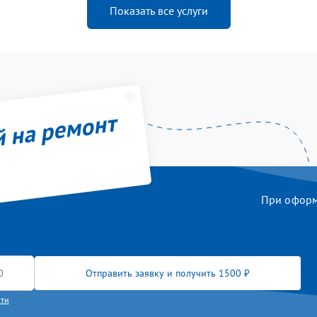
Показать все услуги
й на ремонт
При оформл
Отправить заявку и получить 1500 ₽
сти