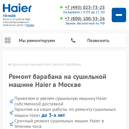
+7 (495) 023-73-25
Ежедневно с 9:00 до 21:00
FIX-HAIER
+7 (800) 100-33-26
Ремонт устройств Haier
Специализированный
Звонок бесплатный по РФ
cервисный центр г.
Москва
Мы ремонтируем
Позвонить
оскве
Сушильная машина Haier ремонт барабана
Ремонт барабана на сушильной
машине Haier в Москве
Привезем и увезем сушильную машину Haier
собственной доставкой
Гарантия на наши работы по ремонту сушильных
до 3-х лет
машин Haier
Ремонт стиральных машин Haier
Ремонт морозильных камер Haier
Ремонт посудомоечных машин Haier
Ремонт варочных панелей Haier
Ремонт роботов-пылесосов Haier
Ремонт микроволновых печей Haier
Ремонт сушильных автоматов Haier
Срочный ремонт сушильных машин Haier в
течении часа