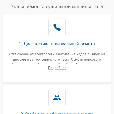
Этапы ремонта сушильной машины Haier
1. Диагностика и визуальный осмотр
Отключение от электросети. Считывание кодов ошибок на
дисплее и запуск сервисного теста. Осмотр ворсового
фильтра, теплообменника и барабана. Опрос клиента о
Подробнее
неисправностях (не сушит, не крутит барабан, сильно шумит
или выдает ошибку).