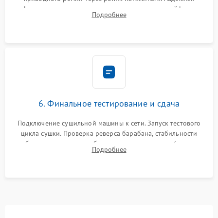
фиксация всех узлов, подключение клемм и шлейфов к
Подробнее
модулю управления. Монтаж корпусных панелей, люка и
верхней крышки устройства.
6. Финальное тестирование и сдача
Подключение сушильной машины к сети. Запуск тестового
цикла сушки. Проверка реверса барабана, стабильности
набора температуры, работы дренажного насоса (откачка
Подробнее
конденсата) и отсутствия посторонних скрипов, стуков или
вибраций.