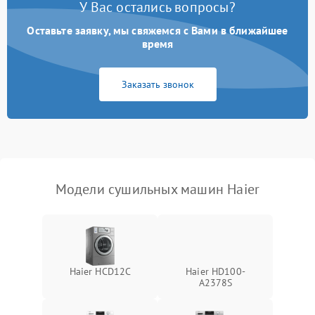
У Вас остались вопросы?
Проблемы с блоком
1800 ₽
Подробнее →
управления
Оставьте заявку, мы свяжемся с Вами в ближайшее
время
Не завершает программу
1500 ₽
Подробнее →
Заказать звонок
Зависает программа
1500 ₽
Подробнее →
Ошибка на дисплее
1290 ₽
Подробнее →
Модели сушильных машин Haier
Haier HCD12C
Haier HD100-
A2378S