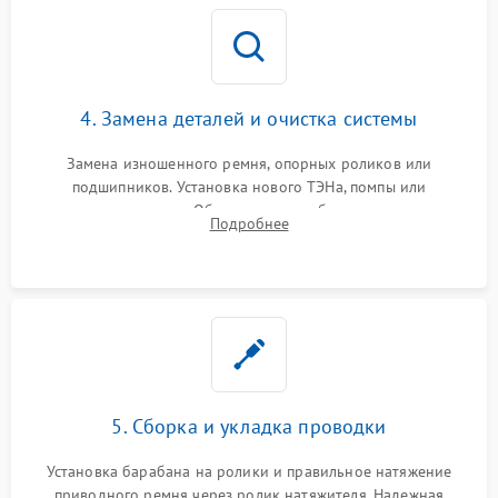
4. Замена деталей и очистка системы
Замена изношенного ремня, опорных роликов или
подшипников. Установка нового ТЭНа, помпы или
термодатчиков. Обязательная глубокая очистка
Подробнее
конденсатора, крыльчатки вентилятора и воздуховодов от
ворса. Восстановление платы управления.
5. Сборка и укладка проводки
Установка барабана на ролики и правильное натяжение
приводного ремня через ролик натяжителя. Надежная