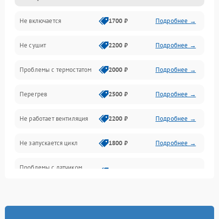
Не включается
1700 ₽
Подробнее →
Механические повреждения
Не сушит
2200 ₽
Подробнее →
Оптика
Проблемы с термостатом
2000 ₽
Подробнее →
Программное обеспечение
Перегрев
2500 ₽
Подробнее →
Датчики
Не работает вентиляция
2200 ₽
Подробнее →
Безопасность
Не запускается цикл
1800 ₽
Подробнее →
Проблемы с датчиком
2500 ₽
Подробнее →
влажности
Не работает нагреватель
2500 ₽
Подробнее →