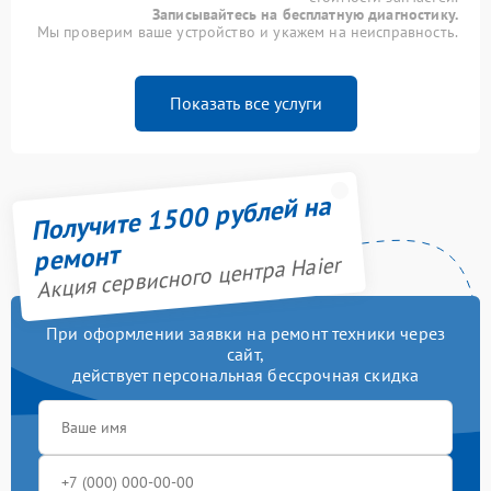
Записывайтесь на бесплатную диагностику.
Мы проверим ваше устройство и укажем на неисправность.
Показать все услуги
Получите 1500 рублей на
ремонт
Акция сервисного центра Haier
При оформлении заявки на ремонт техники через
сайт,
действует персональная бессрочная скидка