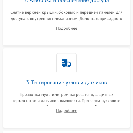
2. Разборка и обеспечение доступа
Снятие верхней крышки, боковых и передней панелей для
доступа к внутренним механизмам. Демонтаж приводного
ремня, панели управления и защитных кожухов.
Подробнее
Обеспечение свободного доступа к ТЭНу, компрессору,
двигателю и дренажной помпе.
3. Тестирование узлов и датчиков
Прозвонка мультиметром нагревателя, защитных
термостатов и датчиков влажности. Проверка пускового
конденсатора, обмоток мотора и помпы. Для машин с
Подробнее
тепловым насосом — диагностика работы компрессора и
оценка циркуляции хладагента.