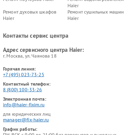
Haier
Ремонт духовых шкафов
Ремонт сушильных машин
Haier
Haier
Ремонт варочных панелей
Ремонт морозильных камер
Haier
Haier
Контакты сервис центра
Ремонт роботов-пылесосов
Ремонт посудомоечных
Haier
машин Haier
Адрес сервисного центра Haier:
г. Москва, ул. Чаянова 18
Горячая линия:
+7 (495) 023-73-25
Контактный телефон:
8 (800) 100-33-26
Электронная почта:
info@haier-fixim.ru
для юридических лиц
manager@fix-haier.ru
График работы:
ПН-ВСК с 9:00 до 21:00 без перерывов и выходных