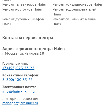
Ремонт телевизоров Haier
Ремонт кондиционеров Haier
Ремонт ноутбуков Haier
Ремонт водонагревателей
Haier
Ремонт духовых шкафов
Ремонт сушильных машин
Haier
Haier
Ремонт варочных панелей
Ремонт морозильных камер
Haier
Haier
Контакты сервис центра
Ремонт роботов-пылесосов
Ремонт посудомоечных
Haier
машин Haier
Адрес сервисного центра Haier:
г. Москва, ул. Чаянова 18
Горячая линия:
+7 (495) 023-73-25
Контактный телефон:
8 (800) 100-33-26
Электронная почта:
info@haier-fixim.ru
для юридических лиц
manager@fix-haier.ru