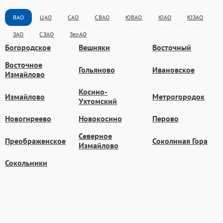
ВАО
ЦАО
САО
СВАО
ЮВАО
ЮАО
ЮЗАО
ЗАО
СЗАО
ЗелАО
Богородское
Вешняки
Восточный
Восточное
Гольяново
Ивановское
Измайлово
Косино-
Измайлово
Метрогородок
Ухтомский
Новогиреево
Новокосино
Перово
Северное
Преображенское
Соколиная Гора
Измайлово
Сокольники