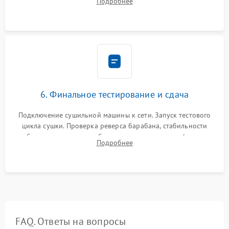
Подробнее
модулю управления. Монтаж корпусных панелей, люка и
верхней крышки устройства.
6. Финальное тестирование и сдача
Подключение сушильной машины к сети. Запуск тестового
цикла сушки. Проверка реверса барабана, стабильности
набора температуры, работы дренажного насоса (откачка
Подробнее
конденсата) и отсутствия посторонних скрипов, стуков или
вибраций.
FAQ. Ответы на вопросы