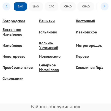
ВАО
ЦАО
САО
СВАО
ЮВАО
ЮАО
Богородское
Вешняки
Восточный
Восточное
Гольяново
Ивановское
Измайлово
Косино-
Измайлово
Метрогородок
Ухтомский
Новогиреево
Новокосино
Перово
Северное
Преображенское
Соколиная Гора
Измайлово
Сокольники
Районы обслуживания