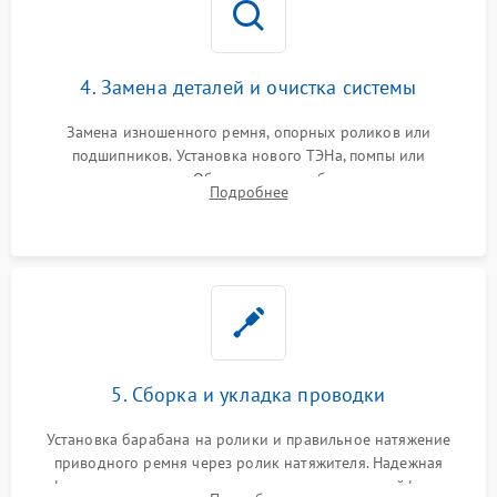
4. Замена деталей и очистка системы
Замена изношенного ремня, опорных роликов или
подшипников. Установка нового ТЭНа, помпы или
термодатчиков. Обязательная глубокая очистка
Подробнее
конденсатора, крыльчатки вентилятора и воздуховодов от
ворса. Восстановление платы управления.
5. Сборка и укладка проводки
Установка барабана на ролики и правильное натяжение
приводного ремня через ролик натяжителя. Надежная
фиксация всех узлов, подключение клемм и шлейфов к