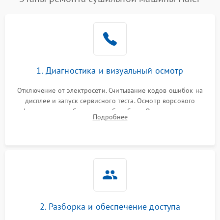
1. Диагностика и визуальный осмотр
Отключение от электросети. Считывание кодов ошибок на
дисплее и запуск сервисного теста. Осмотр ворсового
фильтра, теплообменника и барабана. Опрос клиента о
Подробнее
неисправностях (не сушит, не крутит барабан, сильно шумит
или выдает ошибку).
2. Разборка и обеспечение доступа