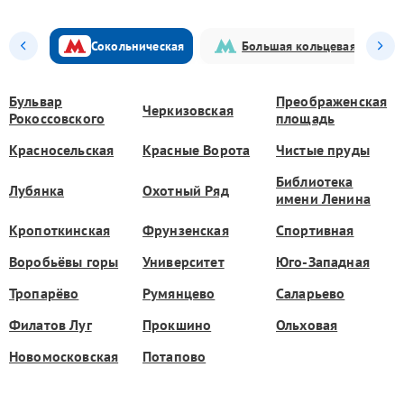
Сокольническая
Большая кольцевая
Бульвар
Преображенская
Черкизовская
Рокоссовского
площадь
Красносельская
Красные Ворота
Чистые пруды
Библиотека
Лубянка
Охотный Ряд
имени Ленина
Кропоткинская
Фрунзенская
Спортивная
Воробьёвы горы
Университет
Юго-Западная
Тропарёво
Румянцево
Саларьево
Филатов Луг
Прокшино
Ольховая
Новомосковская
Потапово