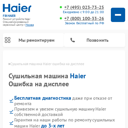
+7 (495) 023-73-25
Ежедневно с 9:00 до 21:00
FIX-HAIER
+7 (800) 100-33-26
Ремонт устройств Haier
Специализированный
Звонок бесплатный по РФ
cервисный центр г.
Москва
Мы ремонтируем
Позвонить
оскве
Сушильная машина Haier ошибка на дисплее
Сушильная машина
Haier
Ошибка на дисплее
Бесплатная диагностика
даже при отказе от
ремонта
Привезем и увезем сушильную машину Haier
собственной доставкой
Ремонт стиральных машин Haier
Ремонт морозильных камер Haier
Ремонт посудомоечных машин Haier
Ремонт варочных панелей Haier
Ремонт роботов-пылесосов Haier
Ремонт микроволновых печей Haier
Ремонт сушильных автоматов Haier
Гарантия на наши работы по ремонту сушильных
до 3-х лет
машин Haier