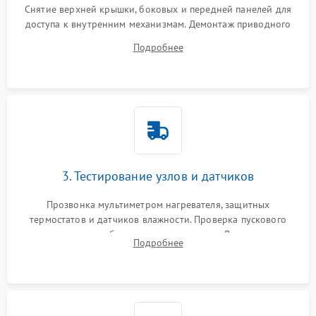
Снятие верхней крышки, боковых и передней панелей для
доступа к внутренним механизмам. Демонтаж приводного
ремня, панели управления и защитных кожухов.
Подробнее
Обеспечение свободного доступа к ТЭНу, компрессору,
двигателю и дренажной помпе.
3. Тестирование узлов и датчиков
Прозвонка мультиметром нагревателя, защитных
термостатов и датчиков влажности. Проверка пускового
конденсатора, обмоток мотора и помпы. Для машин с
Подробнее
тепловым насосом — диагностика работы компрессора и
оценка циркуляции хладагента.