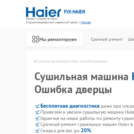
FIX-HAIER
Ремонт устройств Haier
Специализированный cервисный центр г.
Москва
Мы ремонтируем
Срочный ремонт
Це
шин Haier в Москве
Сушильная машина Haier ошибка дверцы
Сушильная машина
Ошибка дверцы
Бесплатная диагностика
даже при отказ
Привезем и увезем сушильную машину Haie
Гарантия на наши работы по ремонту суши
Срочный ремонт сушильных машин Haier в 
20%
Скидка для вас до
Ремонт стиральных машин Haier
Ремонт водонагревателей Haier
Ремонт духовых шкафов Haier
Ремонт варочных панелей Haier
Ремонт морозильных камер Haier
Ремонт роботов-пылесосов Haier
Ремонт посудомоечных машин Haier
Ремонт парогенераторов Haier
Ремонт микроволновых печей Haier
Ремонт сушильных автоматов Haier