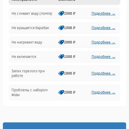
Электропитание
Не сливает воду (помпа)
2500 ₽
Подробнее →
Водоснабжение
Не вращается барабан
1500 ₽
Подробнее →
Слив
Не нагревает воду
2000 ₽
Подробнее →
Программное обеспечение
Не включается
1500 ₽
Подробнее →
Запах горелого при
1800 ₽
Подробнее →
работе
Проблемы с набором
2500 ₽
Подробнее →
воды
Замена ТЭНа
2200 ₽
Подробнее →
Замена платы управления
2200 ₽
Подробнее →