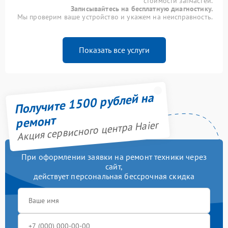
стоимости запчастей.
Записывайтесь на бесплатную диагностику.
Мы проверим ваше устройство и укажем на неисправность.
Показать все услуги
Получите 1500 рублей на
ремонт
Акция сервисного центра Haier
При оформлении заявки на ремонт техники через
сайт,
действует персональная бессрочная скидка