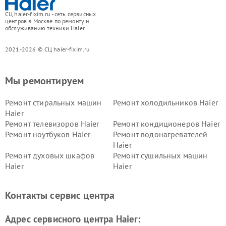
СЦ haier-fixim.ru - сеть сервисных
центров в Москве по ремонту и
обслуживанию техники Haier
2021-2026 © СЦ haier-fixim.ru
Мы ремонтируем
Ремонт стиральных машин
Ремонт холодильников Haier
Haier
Ремонт телевизоров Haier
Ремонт кондиционеров Haier
Ремонт ноутбуков Haier
Ремонт водонагревателей
Haier
Ремонт духовых шкафов
Ремонт сушильных машин
Haier
Haier
Ремонт варочных панелей
Ремонт морозильных камер
Haier
Haier
Контакты сервис центра
Ремонт роботов-пылесосов
Ремонт посудомоечных
Haier
машин Haier
Адрес сервисного центра Haier: