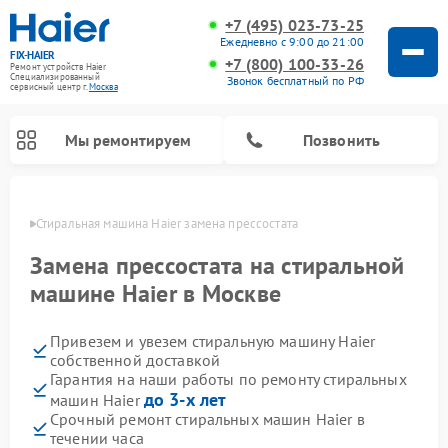
+7 (495) 023-73-25
Ежедневно с 9:00 до 21:00
FIX-HAIER
+7 (800) 100-33-26
Ремонт устройств Haier
Специализированный
Звонок бесплатный по РФ
cервисный центр г.
Москва
Мы ремонтируем
Позвонить
оскве
Стиральная машина Haier замена прессостата
Замена прессостата на стиральной
машине Haier в Москве
Привезем и увезем стиральную машину Haier
собственной доставкой
Гарантия на наши работы по ремонту стиральных
до 3-х лет
машин Haier
Ремонт сушильных машин Haier
Ремонт морозильных камер Haier
Ремонт посудомоечных машин Haier
Ремонт варочных панелей Haier
Ремонт роботов-пылесосов Haier
Ремонт микроволновых печей Haier
Ремонт сушильных автоматов Haier
Срочный ремонт стиральных машин Haier в
течении часа