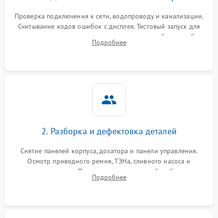
Проверка подключения к сети, водопроводу и канализации.
Считывание кодов ошибок с дисплея. Тестовый запуск для
выявления посторонних шумов, протечек или сбоев в работе
Подробнее
электронного модуля управления.
2. Разборка и дефектовка деталей
Снятие панелей корпуса, дозатора и панели управления.
Осмотр приводного ремня, ТЭНа, сливного насоса и
амортизаторов. Проверка подшипников барабана и
Подробнее
крестовины на износ, а манжеты люка на разрывы.