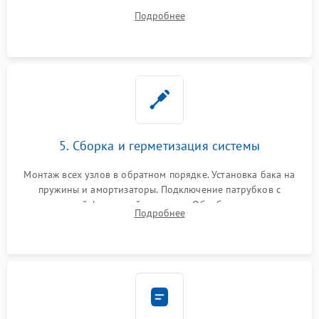
порванного ремня привода, неисправного сливного насоса
Подробнее
или поврежденной резиновой манжеты.
5. Сборка и герметизация системы
Монтаж всех узлов в обратном порядке. Установка бака на
пружины и амортизаторы. Подключение патрубков с
надежной фиксацией хомутами. Обработка стыков
Подробнее
герметиком для предотвращения возможных протечек воды.