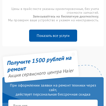
Цены в прайс-листе указаны ориентировочные, без учета
стоимости запчастей.
Записывайтесь на бесплатную диагностику.
Мы проверим ваше устройство и укажем на неисправность.
Показать все услуги
Получите 1500 рублей на
ремонт
Акция сервисного центра Haier
При оформлении заявки на ремонт техники через
сайт,
действует персональная бессрочная скидка