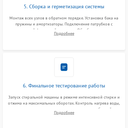
5. Сборка и герметизация системы
Монтаж всех узлов в обратном порядке. Установка бака на
пружины и амортизаторы. Подключение патрубков с
надежной фиксацией хомутами. Обработка стыков
Подробнее
герметиком для предотвращения возможных протечек воды.
6. Финальное тестирование работы
Запуск стиральной машины в режиме интенсивной стирки и
отжима на максимальных оборотах. Контроль нагрева воды,
корректности слива, отсутствия излишних вибраций,
Подробнее
посторонних стуков и протечек под корпусом.