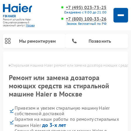
+7 (495) 023-73-25
Ежедневно с 9:00 до 21:00
FIX-HAIER
+7 (800) 100-33-26
Ремонт устройств Haier
Специализированный
Звонок бесплатный по РФ
cервисный центр г.
Москва
Мы ремонтируем
Позвонить
оскве
Стиральная машина Haier ремонт или замена дозатора моющих средст
Ремонт или замена дозатора
моющих средств на стиральной
машине Haier в Москве
Привезем и увезем стиральную машину Haier
собственной доставкой
Гарантия на наши работы по ремонту стиральных
Ремонт сушильных машин Haier
Ремонт морозильных камер Haier
Ремонт посудомоечных машин Haier
Ремонт варочных панелей Haier
Ремонт роботов-пылесосов Haier
Ремонт микроволновых печей Haier
Ремонт сушильных автоматов Haier
до 3-х лет
машин Haier
Срочный ремонт стиральных машин Haier в