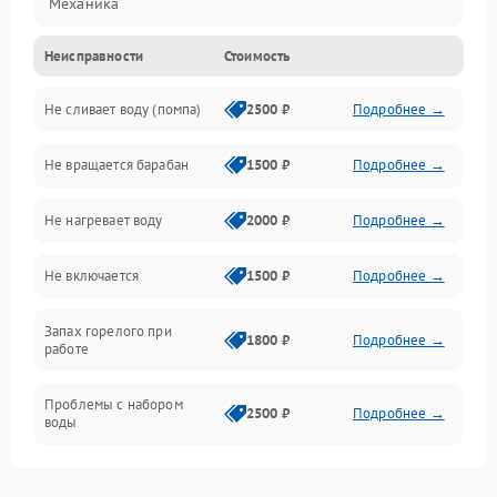
Механика
Неисправности
Стоимость
Электропитание
Не сливает воду (помпа)
2500 ₽
Подробнее →
Водоснабжение
Не вращается барабан
1500 ₽
Подробнее →
Слив
Не нагревает воду
2000 ₽
Подробнее →
Программное обеспечение
Не включается
1500 ₽
Подробнее →
Запах горелого при
1800 ₽
Подробнее →
работе
Проблемы с набором
2500 ₽
Подробнее →
воды
Замена ТЭНа
2200 ₽
Подробнее →