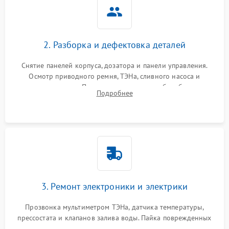
2. Разборка и дефектовка деталей
Снятие панелей корпуса, дозатора и панели управления.
Осмотр приводного ремня, ТЭНа, сливного насоса и
амортизаторов. Проверка подшипников барабана и
Подробнее
крестовины на износ, а манжеты люка на разрывы.
3. Ремонт электроники и электрики
Прозвонка мультиметром ТЭНа, датчика температуры,
прессостата и клапанов залива воды. Пайка поврежденных
дорожек или замена симисторов на плате управления.