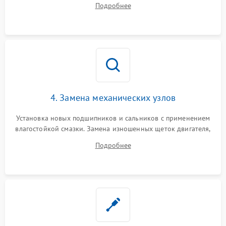
Подробнее
Восстановление целостности проводки и контактов.
4. Замена механических узлов
Установка новых подшипников и сальников с применением
влагостойкой смазки. Замена изношенных щеток двигателя,
порванного ремня привода, неисправного сливного насоса
Подробнее
или поврежденной резиновой манжеты.