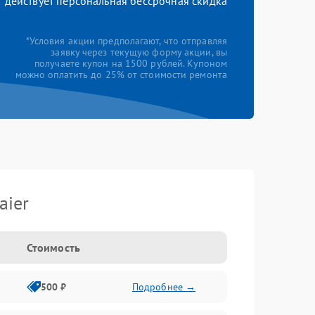
действует персональная бессрочная скидка
*Условия акции предполагают, что отправляя
заявку через текущую форму акции, вы
получаете купон на 1500 рублей. Купоном
можно оплатить до 25% от стоимости ремонта
aier
Стоимость
500 ₽
Подробнее →