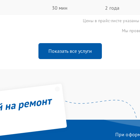
30 мин
2 года
Цены в прайс-листе указаны
Мы прове
Показать все услуги
й на ремонт
При оформл