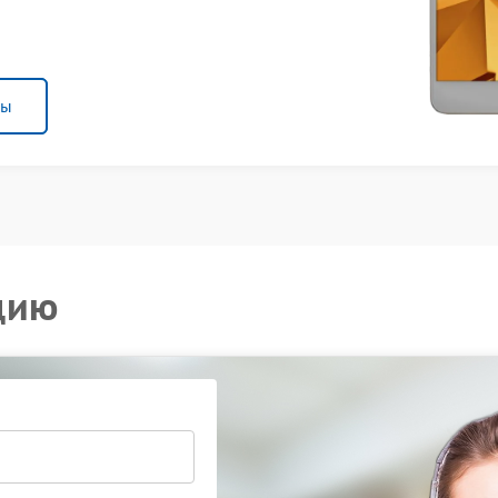
ны
цию