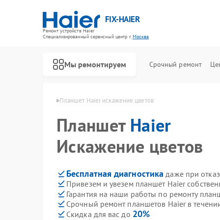
FIX-HAIER
Ремонт устройств Haier
Специализированный cервисный центр г.
Москва
Мы ремонтируем
Срочный ремонт
Це
етов Haier в Москве
Планшет Haier искажение цветов
Планшет
Haier
Искажение цветов
Бесплатная диагностика
даже при отказ
Привезем и увезем планшет Haier собстве
Гарантия на наши работы по ремонту план
Срочный ремонт планшетов Haier в течени
20%
Скидка для вас до
Ремонт стиральных машин Haier
Ремонт водонагревателей Haier
Ремонт духовых шкафов Haier
Ремонт сушильных машин Haier
Ремонт варочных панелей Haier
Ремонт морозильных камер Haier
Ремонт роботов-пылесосов Haier
Ремонт посудомоечных машин Haier
Ремонт парогенераторов Haier
Ремонт микроволновых печей Haier
Ремонт сушильных автоматов Haier