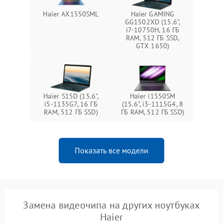
Haier AX1550SML
Haier GAMING
GG1502XD (15.6",
i7-10750H, 16 ГБ
RAM, 512 ГБ SSD,
GTX 1650)
Haier S15D (15.6",
Haier i1550SM
i5-1135G7, 16 ГБ
(15.6", i3-1115G4, 8
RAM, 512 ГБ SSD)
ГБ RAM, 512 ГБ SSD)
Показать все модели
Замена видеочипа на других ноутбуках
Haier