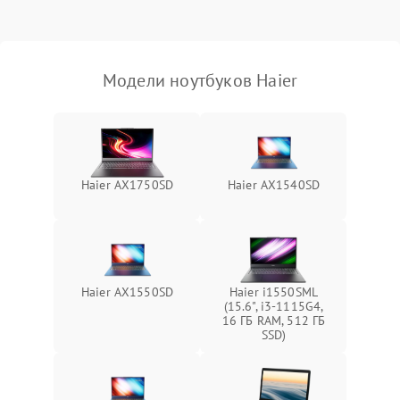
Выход из строя SSD или
HDD: медленная загрузка,
3000 ₽
Подробнее →
ошибки чтения,
пропадание диска
Модели ноутбуков Haier
Неисправность
оперативной памяти:
2000 ₽
Подробнее →
вылеты приложений,
синие экраны
Haier AX1750SD
Haier AX1540SD
Проблемы Wi‑Fi или
2500 ₽
Подробнее →
Bluetooth модулей
Haier AX1550SD
Haier i1550SML
(15.6", i3-1115G4,
16 ГБ RAM, 512 ГБ
SSD)