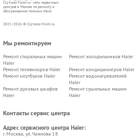
СЦ haier-fixim.ru - сеть сервисных
центров в Москве по ремонту и
обслуживанию техники Haier
2021-2026 © СЦ haier-fixim.ru
Мы ремонтируем
Ремонт стиральных машин
Ремонт холодильников Haier
Haier
Ремонт телевизоров Haier
Ремонт кондиционеров Haier
Ремонт ноутбуков Haier
Ремонт водонагревателей
Haier
Ремонт духовых шкафов
Ремонт сушильных машин
Haier
Haier
Ремонт варочных панелей
Ремонт морозильных камер
Haier
Haier
Контакты сервис центра
Ремонт роботов-пылесосов
Ремонт посудомоечных
Haier
машин Haier
Адрес сервисного центра Haier:
г. Москва, ул. Чаянова 18