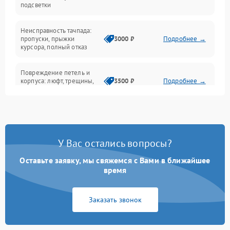
подсветки
Батарея
Неисправность тачпада:
Сеть и интернет
пропуски, прыжки
3000 ₽
Подробнее →
курсора, полный отказ
Система охлаждения
Повреждение петель и
корпуса: люфт, трещины,
3500 ₽
Подробнее →
деформация
Проблемы аккумулятора:
быстрая разрядка,
2500 ₽
Подробнее →
невозможность зарядки,
вздутие
У Вас остались вопросы?
Оставьте заявку, мы свяжемся с Вами в ближайшее
Неисправность зарядного
время
устройства или разъёма
2000 ₽
Подробнее →
питания
Заказать звонок
Перегрев из‑за пыли,
износа термопасты или
2500 ₽
Подробнее →
неисправности кулера