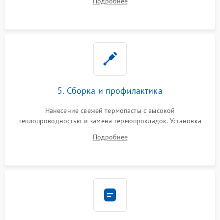
Подробнее
BIOS или замена поврежденных портов USB
5. Сборка и профилактика
Нанесение свежей термопасты с высокой
теплопроводностью и замена термопрокладок. Установка
системы охлаждения, подключение всех внутренних
Подробнее
шлейфов, модулей памяти и накопителей. Предварительная
сборка корпуса.