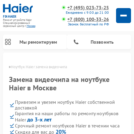
+7 (495) 023-73-25
Ежедневно с 9:00 до 21:00
FIX-HAIER
+7 (800) 100-33-26
Ремонт устройств Haier
Специализированный
Звонок бесплатный по РФ
cервисный центр г.
Москва
Мы ремонтируем
Позвонить
оскве
Ноутбук Haier замена видеочипа
Замена видеочипа на ноутбуке
Haier в Москве
Привезем и увезем ноутбук Haier собственной
доставкой
Гарантия на наши работы по ремонту ноутбуков
до 3-х лет
Haier
Ремонт стиральных машин Haier
Ремонт сушильных машин Haier
Ремонт морозильных камер Haier
Ремонт посудомоечных машин Haier
Ремонт варочных панелей Haier
Ремонт роботов-пылесосов Haier
Ремонт микроволновых печей Haier
Ремонт сушильных автоматов Haier
Срочный ремонт ноутбуков Haier в течении часа
20%
Скидка для вас до