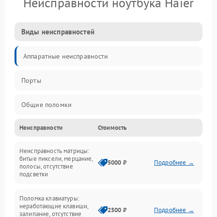
Неисправности ноутбука Haier
Виды неисправностей
Аппаратные неисправности
Порты
Общие поломки
Неисправности
Стоимость
Устройства
Неисправность матрицы:
Программные ошибки
битые пиксели, мерцание,
5000 ₽
Подробнее →
полосы, отсутствие
подсветки
Электрические и системные сбои
Поломка клавиатуры:
Интерфейсные проблемы
неработающие клавиши,
2500 ₽
Подробнее →
залипание, отсутствие