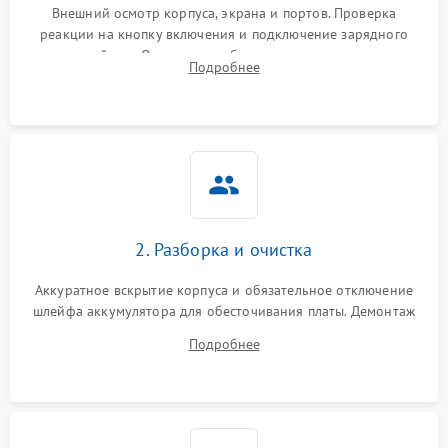
Внешний осмотр корпуса, экрана и портов. Проверка
реакции на кнопку включения и подключение зарядного
устройства. Оценка потребления тока с помощью
Подробнее
лабораторного блока питания для локализации проблемы.
2. Разборка и очистка
Аккуратное вскрытие корпуса и обязательное отключение
шлейфа аккумулятора для обесточивания платы. Демонтаж
системы охлаждения, очистка кулера от пыли и удаление
Подробнее
высохшей термопасты с кристаллов чипов.