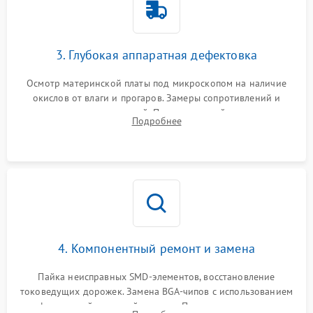
3. Глубокая аппаратная дефектовка
Осмотр материнской платы под микроскопом на наличие
окислов от влаги и прогаров. Замеры сопротивлений и
дежурных напряжений. Проверка цепей питания,
Подробнее
мультиконтроллера, процессора и видеочипа.
4. Компонентный ремонт и замена
Пайка неисправных SMD-элементов, восстановление
токоведущих дорожек. Замена BGA-чипов с использованием
инфракрасной паяльной станции. Прошивка микросхемы