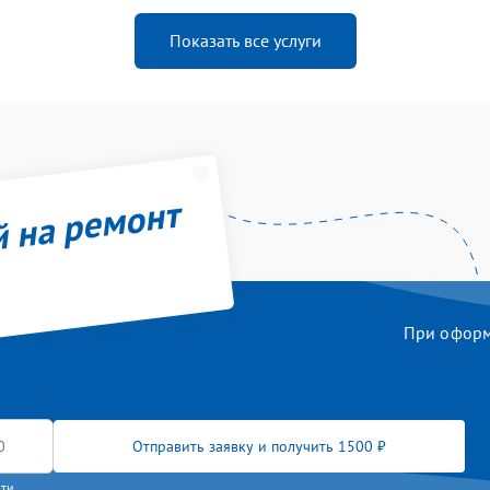
Показать все услуги
й на ремонт
При оформл
Отправить заявку и получить 1500 ₽
сти