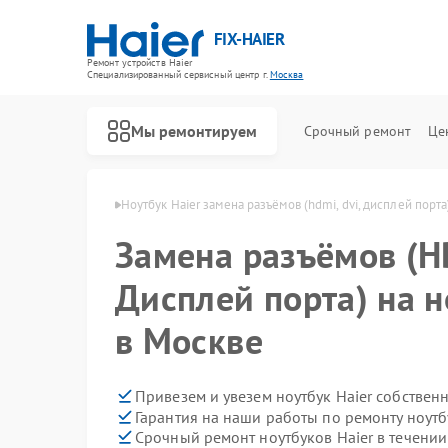
FIX-HAIER
Ремонт устройств Haier
Специализированный cервисный центр г.
Москва
Мы ремонтируем
Срочный ремонт
Це
уков Haier в Москве
Ноутбук Haier замена разъёмов (hdmi, dvi, дисплей порта
Замена разъёмов (HD
Дисплей порта) на н
в Москве
Привезем и увезем ноутбук Haier собствен
Гарантия на наши работы по ремонту ноутб
Срочный ремонт ноутбуков Haier в течении
Ремонт стиральных машин Haier
Ремонт водонагревателей Haier
Ремонт духовых шкафов Haier
Ремонт сушильных машин Haier
Ремонт варочных панелей Haier
Ремонт морозильных камер Haier
Ремонт роботов-пылесосов Haier
Ремонт посудомоечных машин Haier
Ремонт парогенераторов Haier
Ремонт микроволновых печей Haier
Ремонт сушильных автоматов Haier