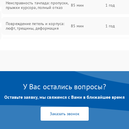
Неисправность тачпада: пропуски,
85 мин
1 год
прыжки курсора, полный отказ
Повреждение петель и корпуса:
85 мин
1 год
люфт, трещины, деформация
Проблемы аккумулятора: быстрая
разрядка, невозможность зарядки,
85 мин
1 год
вздутие
Неисправность зарядного
85 мин
1 год
устройства или разъёма питания
У Вас остались вопросы?
Перегрев из‑за пыли, износа
термопасты или неисправности
75 мин
1 год
Оставьте заявку, мы свяжемся с Вами в ближайшее время
кулера
Заказать звонок
Выход из строя SSD или HDD:
медленная загрузка, ошибки
80 мин
1 год
чтения, пропадание диска