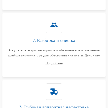
ошибки чтения,
пропадание диска
Неисправность
оперативной памяти:
2000 ₽
Подробнее →
вылеты приложений,
синие экраны
2. Разборка и очистка
Проблемы Wi‑Fi или
2500 ₽
Подробнее →
Bluetooth модулей
Аккуратное вскрытие корпуса и обязательное отключение
шлейфа аккумулятора для обесточивания платы. Демонтаж
системы охлаждения, очистка кулера от пыли и удаление
Подробнее
высохшей термопасты с кристаллов чипов.
3. Глубокая аппаратная дефектовка