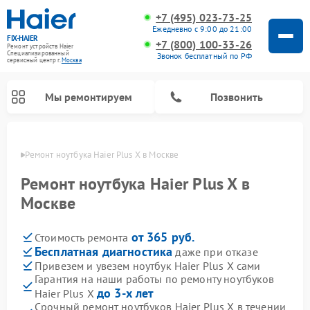
+7 (495) 023-73-25
Ежедневно с 9:00 до 21:00
FIX-HAIER
+7 (800) 100-33-26
Ремонт устройств Haier
Специализированный
Звонок бесплатный по РФ
cервисный центр г.
Москва
Мы ремонтируем
Позвонить
оскве
Ремонт ноутбука Haier Plus X в Москве
Ремонт ноутбука Haier Plus X в
Москве
от 365 руб.
Стоимость ремонта
Бесплатная диагностика
даже при отказе
Привезем и увезем ноутбук Haier Plus X сами
Гарантия на наши работы по ремонту ноутбуков
Ремонт стиральных машин Haier
Ремонт сушильных машин Haier
Ремонт морозильных камер Haier
Ремонт посудомоечных машин Haier
Ремонт варочных панелей Haier
Ремонт роботов-пылесосов Haier
Ремонт микроволновых печей Haier
Ремонт сушильных автоматов Haier
до 3-х лет
Haier Plus X
Срочный ремонт ноутбуков Haier Plus X в течении