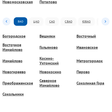
Новомосковская
Потапово
ВАО
ЦАО
САО
СВАО
ЮВАО
ЮАО
Богородское
Вешняки
Восточный
Восточное
Гольяново
Ивановское
Измайлово
Косино-
Измайлово
Метрогородок
Ухтомский
Новогиреево
Новокосино
Перово
Северное
Преображенское
Соколиная Гора
Измайлово
Сокольники