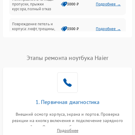
Сеть и интернет
пропуски, прыжки
3000 ₽
Подробнее →
курсора, полный отказ
Система охлаждения
Повреждение петель и
корпуса: люфт, трещины,
3500 ₽
Подробнее →
деформация
Проблемы аккумулятора:
быстрая разрядка,
2500 ₽
Подробнее →
Этапы ремонта ноутбука Haier
невозможность зарядки,
вздутие
Неисправность зарядного
устройства или разъёма
2000 ₽
Подробнее →
питания
1. Первичная диагностика
Перегрев из‑за пыли,
износа термопасты или
2500 ₽
Подробнее →
неисправности кулера
Внешний осмотр корпуса, экрана и портов. Проверка
реакции на кнопку включения и подключение зарядного
устройства. Оценка потребления тока с помощью
Выход из строя SSD или
Подробнее
HDD: медленная загрузка,
лабораторного блока питания для локализации проблемы.
3000 ₽
Подробнее →