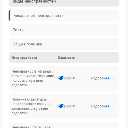
Виды неисправностей
Аппаратные неисправности
Порты
Общие поломки
Неисправности
Стоимость
Устройства
Неисправность матрицы:
Программные ошибки
битые пиксели, мерцание,
5000 ₽
Подробнее →
полосы, отсутствие
подсветки
Электрические и системные сбои
Поломка клавиатуры:
Интерфейсные проблемы
неработающие клавиши,
2500 ₽
Подробнее →
залипание, отсутствие
подсветки
Батарея
Неисправность тачпада: