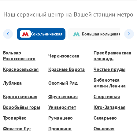
Наш сервисный центр на Вашей станции метро
Сокольническая
Большая кольцевая
Бульвар
Преображенская
Черкизовская
Рокоссовского
площадь
Красносельская
Красные Ворота
Чистые пруды
Библиотека
Лубянка
Охотный Ряд
имени Ленина
Кропоткинская
Фрунзенская
Спортивная
Воробьёвы горы
Университет
Юго-Западная
Тропарёво
Румянцево
Саларьево
Филатов Луг
Прокшино
Ольховая