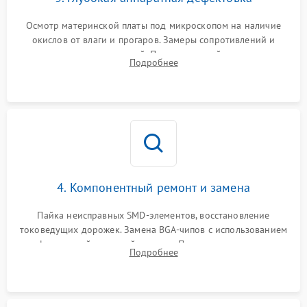
Осмотр материнской платы под микроскопом на наличие
окислов от влаги и прогаров. Замеры сопротивлений и
дежурных напряжений. Проверка цепей питания,
Подробнее
мультиконтроллера, процессора и видеочипа.
4. Компонентный ремонт и замена
Пайка неисправных SMD-элементов, восстановление
токоведущих дорожек. Замена BGA-чипов с использованием
инфракрасной паяльной станции. Прошивка микросхемы
Подробнее
BIOS или замена поврежденных портов USB