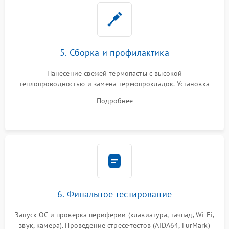
5. Сборка и профилактика
Нанесение свежей термопасты с высокой
теплопроводностью и замена термопрокладок. Установка
системы охлаждения, подключение всех внутренних
Подробнее
шлейфов, модулей памяти и накопителей. Предварительная
сборка корпуса.
6. Финальное тестирование
Запуск ОС и проверка периферии (клавиатура, тачпад, Wi-Fi,
звук, камера). Проведение стресс-тестов (AIDA64, FurMark)