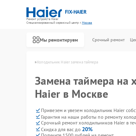
FIX-HAIER
Ремонт устройств Haier
Специализированный cервисный центр г.
Москва
Мы ремонтируем
Срочный ремонт
Це
иков Haier в Москве
Холодильник Haier замена таймера
Замена таймера на 
Haier в Москве
Привезем и увезем холодильник Haier соб
Гарантия на наши работы по ремонту холо
Срочный ремонт холодильников Haier в те
20%
Скидка для вас до
Получите 1500 рублей на ремонт
Ремонт стиральных машин Haier
Ремонт водонагревателей Haier
Ремонт духовых шкафов Haier
Ремонт сушильных машин Haier
Ремонт варочных панелей Haier
Ремонт морозильных камер Haier
Ремонт роботов-пылесосов Haier
Ремонт посудомоечных машин Haier
Ремонт парогенераторов Haier
Ремонт микроволновых печей Haier
Ремонт сушильных автоматов Haier