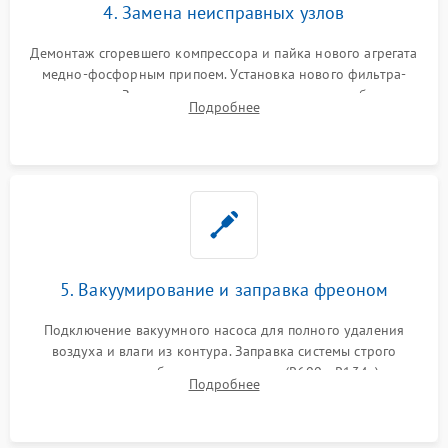
4. Замена неисправных узлов
Демонтаж сгоревшего компрессора и пайка нового агрегата
медно-фосфорным припоем. Установка нового фильтра-
осушителя. Замена изношенных вентиляторов обдува,
Подробнее
сломанных заслонок или поврежденных дверных петель.
5. Вакуумирование и заправка фреоном
Подключение вакуумного насоса для полного удаления
воздуха и влаги из контура. Заправка системы строго
дозированным объемом хладагента (R600a, R134a) по
Подробнее
электронным весам. Контроль рабочего давления в системе.