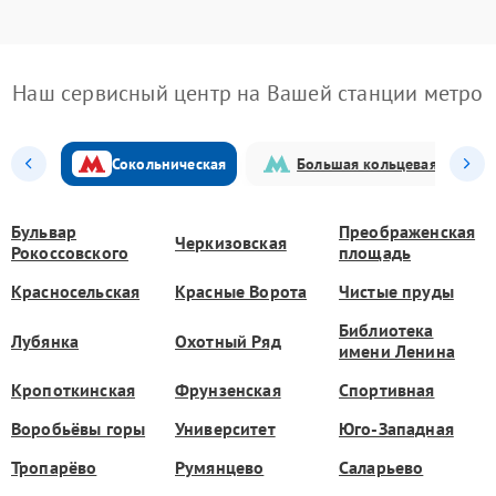
Наш сервисный центр на Вашей станции метро
Сокольническая
Большая кольцевая
Бульвар
Преображенская
Черкизовская
Рокоссовского
площадь
Красносельская
Красные Ворота
Чистые пруды
Библиотека
Лубянка
Охотный Ряд
имени Ленина
Кропоткинская
Фрунзенская
Спортивная
Воробьёвы горы
Университет
Юго-Западная
Тропарёво
Румянцево
Саларьево