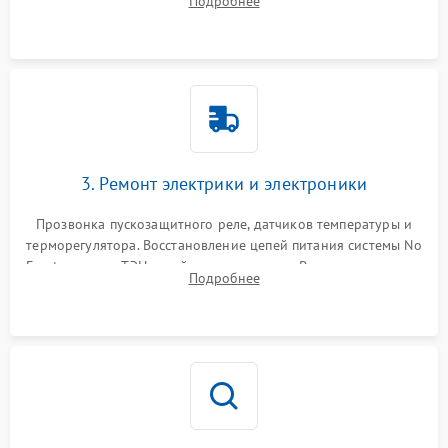
Подробнее
продувка капиллярной трубки для устранения засоров.
3. Ремонт электрики и электроники
Прозвонка пускозащитного реле, датчиков температуры и
терморегулятора. Восстановление цепей питания системы No
Frost, включая ТЭН оттайки и вентилятор. Ремонт или замена
Подробнее
платы управления при сбоях алгоритмов.