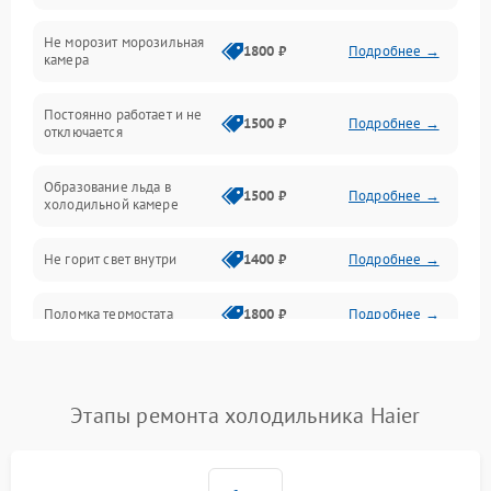
Не морозит морозильная
Дренаж
1800 ₽
Подробнее →
камера
Оттайка
Постоянно работает и не
1500 ₽
Подробнее →
отключается
Программное обеспечение
Образование льда в
1500 ₽
Подробнее →
холодильной камере
Не горит свет внутри
1400 ₽
Подробнее →
Поломка термостата
1800 ₽
Подробнее →
Не работает вентилятор
1800 ₽
Подробнее →
Этапы ремонта холодильника Haier
Поломка системы No Frost
2600 ₽
Подробнее →
Образование конденсата
1800 ₽
Подробнее →