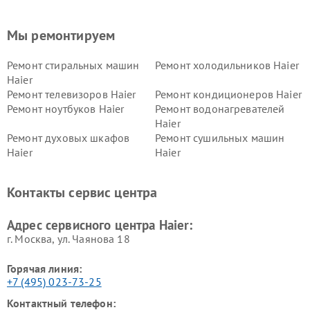
Мы ремонтируем
Ремонт стиральных машин
Ремонт холодильников Haier
Haier
Ремонт телевизоров Haier
Ремонт кондиционеров Haier
Ремонт ноутбуков Haier
Ремонт водонагревателей
Haier
Ремонт духовых шкафов
Ремонт сушильных машин
Haier
Haier
Ремонт варочных панелей
Ремонт морозильных камер
Haier
Haier
Контакты сервис центра
Ремонт роботов-пылесосов
Ремонт посудомоечных
Haier
машин Haier
Адрес сервисного центра Haier:
г. Москва, ул. Чаянова 18
Горячая линия:
+7 (495) 023-73-25
Контактный телефон: