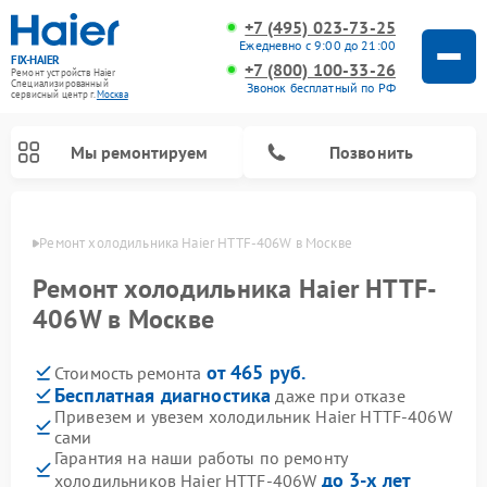
+7 (495) 023-73-25
Ежедневно с 9:00 до 21:00
FIX-HAIER
+7 (800) 100-33-26
Ремонт устройств Haier
Специализированный
Звонок бесплатный по РФ
cервисный центр г.
Москва
Мы ремонтируем
Позвонить
оскве
Ремонт холодильника Haier HTTF-406W в Москве
Ремонт холодильника Haier HTTF-
406W в Москве
от 465 руб.
Стоимость ремонта
Бесплатная диагностика
даже при отказе
Привезем и увезем холодильник Haier HTTF-406W
сами
Ремонт стиральных машин Haier
Ремонт сушильных машин Haier
Ремонт морозильных камер Haier
Ремонт посудомоечных машин Haier
Ремонт варочных панелей Haier
Ремонт роботов-пылесосов Haier
Ремонт микроволновых печей Haier
Ремонт сушильных автоматов Haier
Гарантия на наши работы по ремонту
до 3-х лет
холодильников Haier HTTF-406W