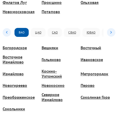
Филатов Луг
Прокшино
Ольховая
Новомосковская
Потапово
ВАО
ЦАО
САО
СВАО
ЮВАО
ЮАО
Богородское
Вешняки
Восточный
Восточное
Гольяново
Ивановское
Измайлово
Косино-
Измайлово
Метрогородок
Ухтомский
Новогиреево
Новокосино
Перово
Северное
Преображенское
Соколиная Гора
Измайлово
Сокольники