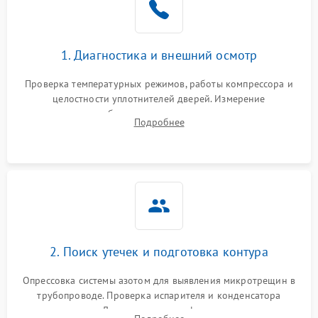
на стенках
Сбой в работе инвертора
2100 ₽
Подробнее →
1. Диагностика и внешний осмотр
Запах горелого при
2000 ₽
Подробнее →
Проверка температурных режимов, работы компрессора и
работе
целостности уплотнителей дверей. Измерение
сопротивления обмоток мотора, проверка термостата и
Не включается
Подробнее
1000 ₽
Подробнее →
считывание кодов ошибок с электронного дисплея.
холодильник
Проблемы с системой
автоматической
1800 ₽
Подробнее →
разморозки
2. Поиск утечек и подготовка контура
Опрессовка системы азотом для выявления микротрещин в
трубопроводе. Проверка испарителя и конденсатора
течеискателем. Демонтаж старого фильтра-осушителя и